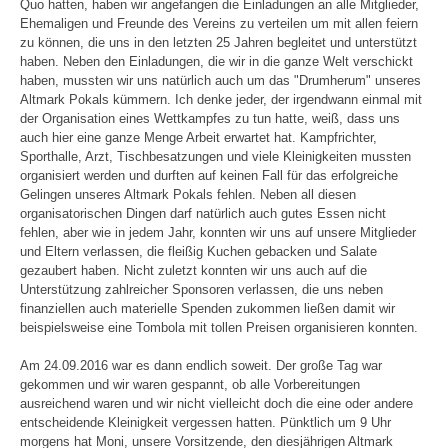
Quo hatten, haben wir angefangen die Einladungen an alle Mitglieder,
Ehemaligen und Freunde des Vereins zu verteilen um mit allen feiern
zu können, die uns in den letzten 25 Jahren begleitet und unterstützt
haben. Neben den Einladungen, die wir in die ganze Welt verschickt
haben, mussten wir uns natürlich auch um das "Drumherum" unseres
Altmark Pokals kümmern. Ich denke jeder, der irgendwann einmal mit
der Organisation eines Wettkampfes zu tun hatte, weiß, dass uns
auch hier eine ganze Menge Arbeit erwartet hat. Kampfrichter,
Sporthalle, Arzt, Tischbesatzungen und viele Kleinigkeiten mussten
organisiert werden und durften auf keinen Fall für das erfolgreiche
Gelingen unseres Altmark Pokals fehlen. Neben all diesen
organisatorischen Dingen darf natürlich auch gutes Essen nicht
fehlen, aber wie in jedem Jahr, konnten wir uns auf unsere Mitglieder
und Eltern verlassen, die fleißig Kuchen gebacken und Salate
gezaubert haben. Nicht zuletzt konnten wir uns auch auf die
Unterstützung zahlreicher Sponsoren verlassen, die uns neben
finanziellen auch materielle Spenden zukommen ließen damit wir
beispielsweise eine Tombola mit tollen Preisen organisieren konnten.
Am 24.09.2016 war es dann endlich soweit. Der große Tag war
gekommen und wir waren gespannt, ob alle Vorbereitungen
ausreichend waren und wir nicht vielleicht doch die eine oder andere
entscheidende Kleinigkeit vergessen hatten. Pünktlich um 9 Uhr
morgens hat Moni, unsere Vorsitzende, den diesjährigen Altmark