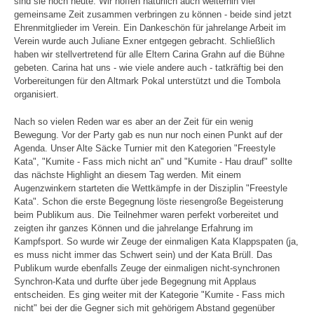
sind sie noch heute. Wir hoffen natürlich auch weiterhin viel
gemeinsame Zeit zusammen verbringen zu können - beide sind jetzt
Ehrenmitglieder im Verein. Ein Dankeschön für jahrelange Arbeit im
Verein wurde auch Juliane Exner entgegen gebracht. Schließlich
haben wir stellvertretend für alle Eltern Carina Grahn auf die Bühne
gebeten. Carina hat uns - wie viele andere auch - tatkräftig bei den
Vorbereitungen für den Altmark Pokal unterstützt und die Tombola
organisiert.
Nach so vielen Reden war es aber an der Zeit für ein wenig
Bewegung. Vor der Party gab es nun nur noch einen Punkt auf der
Agenda. Unser Alte Säcke Turnier mit den Kategorien "Freestyle
Kata", "Kumite - Fass mich nicht an" und "Kumite - Hau drauf" sollte
das nächste Highlight an diesem Tag werden. Mit einem
Augenzwinkern starteten die Wettkämpfe in der Disziplin "Freestyle
Kata". Schon die erste Begegnung löste riesengroße Begeisterung
beim Publikum aus. Die Teilnehmer waren perfekt vorbereitet und
zeigten ihr ganzes Können und die jahrelange Erfahrung im
Kampfsport. So wurde wir Zeuge der einmaligen Kata Klappspaten (ja,
es muss nicht immer das Schwert sein) und der Kata Brüll. Das
Publikum wurde ebenfalls Zeuge der einmaligen nicht-synchronen
Synchron-Kata und durfte über jede Begegnung mit Applaus
entscheiden. Es ging weiter mit der Kategorie "Kumite - Fass mich
nicht" bei der die Gegner sich mit gehörigem Abstand gegenüber