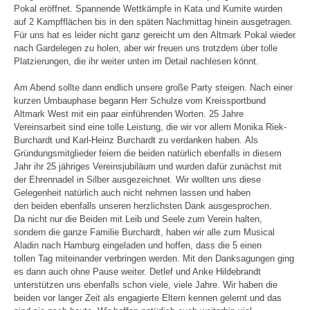
Pokal eröffnet. Spannende Wettkämpfe in Kata und Kumite wurden
auf 2 Kampfflächen bis in den späten Nachmittag hinein ausgetragen.
Für uns hat es leider nicht ganz gereicht um den Altmark Pokal wieder
nach Gardelegen zu holen, aber wir freuen uns trotzdem über tolle
Platzierungen, die ihr weiter unten im Detail nachlesen könnt.
Am Abend sollte dann endlich unsere große Party steigen. Nach einer
kurzen Umbauphase begann Herr Schulze vom Kreissportbund
Altmark West mit ein paar einführenden Worten. 25 Jahre
Vereinsarbeit sind eine tolle Leistung, die wir vor allem Monika Riek-
Burchardt und Karl-Heinz Burchardt zu verdanken haben. Als
Gründungsmitglieder feiern die beiden natürlich ebenfalls in diesem
Jahr ihr 25 jähriges Vereinsjubiläum und wurden dafür zunächst mit
der Ehrennadel in Silber ausgezeichnet. Wir wollten uns diese
Gelegenheit natürlich auch nicht nehmen lassen und haben
den beiden ebenfalls unseren herzlichsten Dank ausgesprochen.
Da nicht nur die Beiden mit Leib und Seele zum Verein halten,
sondern die ganze Familie Burchardt, haben wir alle zum Musical
Aladin nach Hamburg eingeladen und hoffen, dass die 5 einen
tollen Tag miteinander verbringen werden. Mit den Danksagungen ging
es dann auch ohne Pause weiter. Detlef und Anke Hildebrandt
unterstützen uns ebenfalls schon viele, viele Jahre. Wir haben die
beiden vor langer Zeit als engagierte Eltern kennen gelernt und das